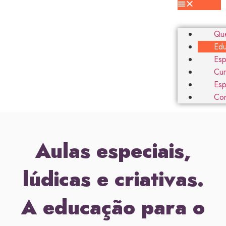
Qu
Ed
Esp
Cur
Esp
Con
Aulas especiais,
lúdicas e criativas.
A educação para o