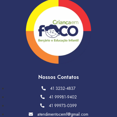
Nossos Contatos
41 3232-4837
41 99981-9402
41 99973-0399
atendimentocemf@gmail.com