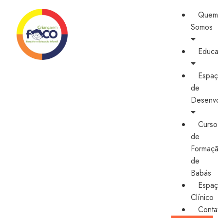
Que
Somos
Educ
Espa
de
Desenvo
Curso
de
Formaç
de
Babás
Espa
Clínico
Conta