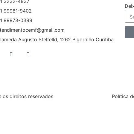
1 3232-4837
Dei
1 99981-9402
1 99973-0399
tendimentocemf@gmail.com
lameda Augusto Stelfelld, 1262 Bigorrilho Curitiba
os direitos reservados
Política 