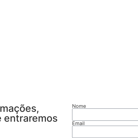
rmações,
Nome
e entraremos
Email