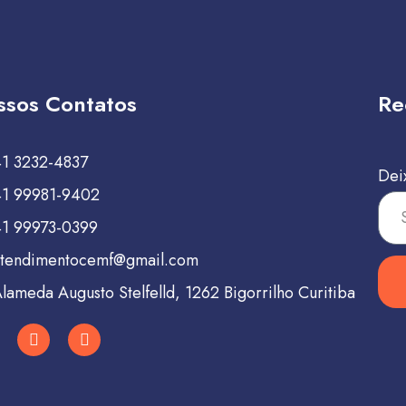
ssos Contatos
Re
41 3232-4837
Dei
41 99981-9402
41 99973-0399
atendimentocemf@gmail.com
lameda Augusto Stelfelld, 1262 Bigorrilho Curitiba