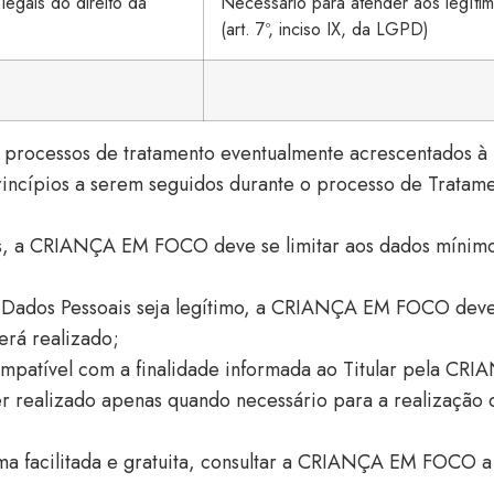
legais do direito da
Necessário para atender aos legítim
(art. 7º, inciso IX, da LGPD)
 processos de tratamento eventualmente acrescentados à p
incípios a serem seguidos durante o processo de Tratam
is, a CRIANÇA EM FOCO deve se limitar aos dados mínimos
 Dados Pessoais seja legítimo, a CRIANÇA EM FOCO dever
erá realizado;
mpatível com a finalidade informada ao Titular pela C
 realizado apenas quando necessário para a realização d
a facilitada e gratuita,
consultar a CRIANÇA EM FOCO a r