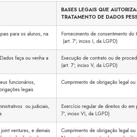
BASES
LEGAIS
QUE
AUTORIZ
TRATAMENTO
DE
DADOS
PES
 pais para os alunos, na
Fornecimento de consentimento do ti
(art. 7º, inciso I, da LGPD)
os Dados faça ou venha a
Execução de contrato ou de procedi
(art. 7º, inciso V, da LGPD)
seus funcionários,
Cumprimento de obrigação legal ou re
obrigações legais
nistrativos
ou judiciais,
Exercício regular de direitos do em pr
s
7º, inciso VI, da LGPD)
 joint ventures, e demais
Cumprimento de obrigação legal ou re