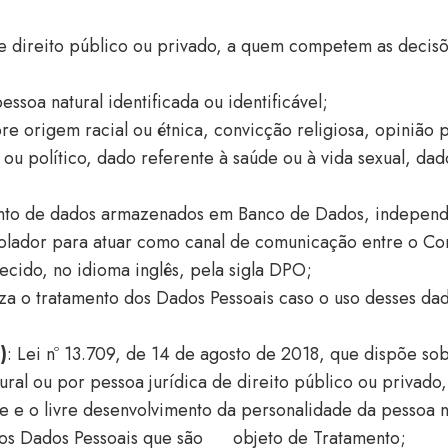
 de direito público ou privado, a quem competem as decis
ssoa natural identificada ou identificável;
e origem racial ou étnica, convicção religiosa, opinião pol
o ou político, dado referente à saúde ou à vida sexual, d
junto de dados armazenados em Banco de Dados, indepe
olador para atuar como canal de comunicação entre o Cont
ido, no idioma inglês, pela sigla DPO;
iza o tratamento dos Dados Pessoais caso o uso desses da
)
: Lei nº 13.709, de 14 de agosto de 2018, que dispõe so
tural ou por pessoa jurídica de direito público ou privado
e e o livre desenvolvimento da personalidade da pessoa n
os Dados Pessoais que são
objeto de Tratamento;