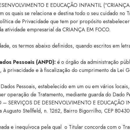
ESENVOLVIMENTO E EDUCAÇÃO INFANTIL (“CRIANÇA E
om os quais se relaciona e destina todo o seu cuidado no 
tica de Privacidade que tem por propósito estabelecer 
o da atividade empresarial da CRIANÇA EM FOCO.
idade, os termos abaixo definidos, quando escritos em letr
Dados Pessoais (ANPD):
é o órgão da administração públ
s, à privacidade e à fiscalização do cumprimento da Lei
 Dados Pessoais, estabelecido em um ou em vários locais, 
uer operação de Tratamento, mediante guarda do Dado P
– SERVIÇOS DE DESENVOLVIMENTO E EDUCAÇÃO INFA
Augusto Stellfeld, n. 1262, Bairro Bigorrilho, CEP 80430
rmada e inequívoca pela qual
o Titular concorda com o Tr