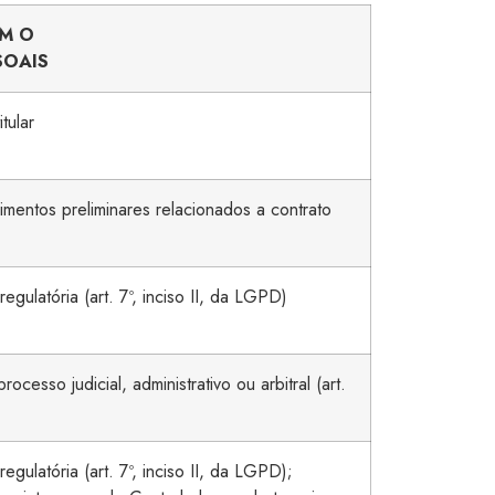
AM
O
SOAIS
tular
mentos preliminares relacionados a contrato
gulatória (art. 7º, inciso II, da LGPD)
ocesso judicial, administrativo ou arbitral (art.
gulatória (art. 7º, inciso II, da LGPD);